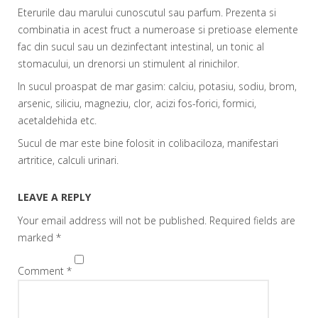
Eterurile dau marului cunoscutul sau parfum. Prezenta si
combinatia in acest fruct a numeroase si pretioase elemente
fac din sucul sau un dezinfectant intestinal, un tonic al
stomacului, un drenorsi un stimulent al rinichilor.
In sucul proaspat de mar gasim: calciu, pota­siu, sodiu, brom,
arsenic, siliciu, magneziu, clor, acizi fos-forici, formici,
acetaldehida etc.
Sucul de mar este bine folosit in colibaciloza, manifestari
artritice, calculi urinari.
LEAVE A REPLY
Your email address will not be published.
Required fields are
marked
*
Comment
*