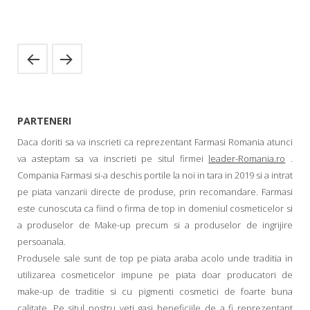
PARTENERI
Daca doriti sa va inscrieti ca reprezentant Farmasi Romania atunci
va asteptam sa va inscrieti pe situl firmei
leader-Romania.ro
.
Compania Farmasi si-a deschis portile la noi in tara in 2019 si a intrat
pe piata vanzarii directe de produse, prin recomandare. Farmasi
este cunoscuta ca fiind o firma de top in domeniul cosmeticelor si
a produselor de Make-up precum si a produselor de ingrijire
persoanala.
Produsele sale sunt de top pe piata araba acolo unde traditia in
utilizarea cosmeticelor impune pe piata doar producatori de
make-up de traditie si cu pigmenti cosmetici de foarte buna
calitate. Pe situl nostru veti gasi beneficiile de a fi reprezentant