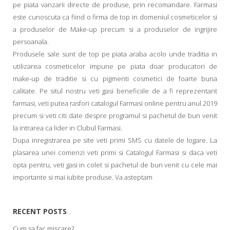
pe piata vanzarii directe de produse, prin recomandare. Farmasi
este cunoscuta ca fiind o firma de top in domeniul cosmeticelor si
a produselor de Make-up precum si a produselor de ingrijire
persoanala.
Produsele sale sunt de top pe piata araba acolo unde traditia in
utilizarea cosmeticelor impune pe piata doar producatori de
make-up de traditie si cu pigmenti cosmetici de foarte buna
calitate. Pe situl nostru veti gasi beneficiile de a fi reprezentant
farmasi, veti putea rasfori catalogul Farmasi online pentru anul 2019
precum si veti citi date despre programul si pachetul de bun venit
la intrarea ca lider in Clubul Farmasi.
Dupa inregistrarea pe site veti primi SMS cu datele de logare. La
plasarea unei comenzi veti primi si Catalogul Farmasi si daca veti
opta pentru, veti gasi in colet si pachetul de bun venit cu cele mai
importante si mai iubite produse. Va asteptam
RECENT POSTS
Cum sa fac miscare?