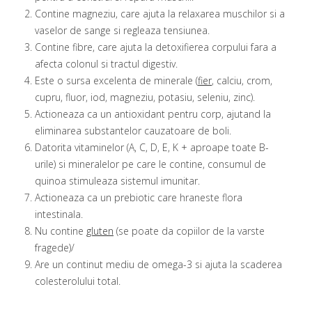
Contine magneziu, care ajuta la relaxarea muschilor si a
vaselor de sange si regleaza tensiunea.
Contine fibre, care ajuta la detoxifierea corpului fara a
afecta colonul si tractul digestiv.
Este o sursa excelenta de minerale (
fier
, calciu, crom,
cupru, fluor, iod, magneziu, potasiu, seleniu, zinc).
Actioneaza ca un antioxidant pentru corp, ajutand la
eliminarea substantelor cauzatoare de boli.
Datorita vitaminelor (A, C, D, E, K + aproape toate B-
urile) si mineralelor pe care le contine, consumul de
quinoa stimuleaza sistemul imunitar.
Actioneaza ca un prebiotic care hraneste flora
intestinala.
Nu contine
gluten
(se poate da copiilor de la varste
fragede)/
Are un continut mediu de omega-3 si ajuta la scaderea
colesterolului total.